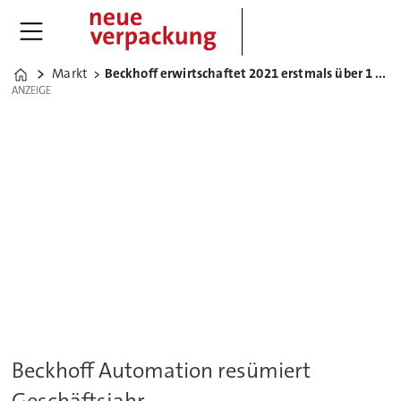
Markt
Beckhoff erwirtschaftet 2021 erstmals über 1 Milliarde Umsatz
Home
ANZEIGE
ANZEIGE
Beckhoff Automation resümiert
Geschäftsjahr