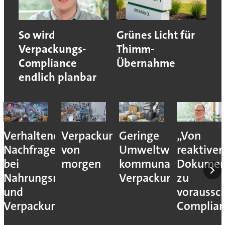
So wird
Grünes Licht für
Verpackungs-
Thimm-
Compliance
Übernahme
endlich planbar
Verhaltene
Verpackungslogistik
Geringe
„Von
Nachfrage
von
Umweltwirkung
reaktiver
bei
morgen
kommunaler
Dokumen
Nahrungsmittel-
Verpackungssteuern
zu
und
voraussc
Verpackungsmaschinen
Complian