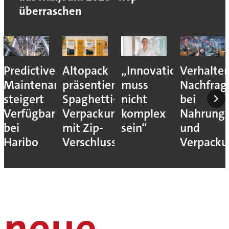
überraschen
Predictive
Altopack
„Innovation
Verhalte
Maintenance
präsentiert
muss
Nachfrag
steigert
Spaghetti-
nicht
bei
Verfügbarkeit
Verpackung
komplex
Nahrungs
bei
mit Zip-
sein“
und
Haribo
Verschluss
Verpack