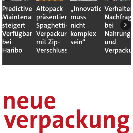
Predictive
Altopack
„Innovation
Verhalte
Maintenance
präsentiert
muss
Nachfrag
steigert
Spaghetti-
nicht
bei
Verfügbarkeit
Verpackung
komplex
Nahrungs
bei
mit Zip-
sein“
und
Haribo
Verschluss
Verpack