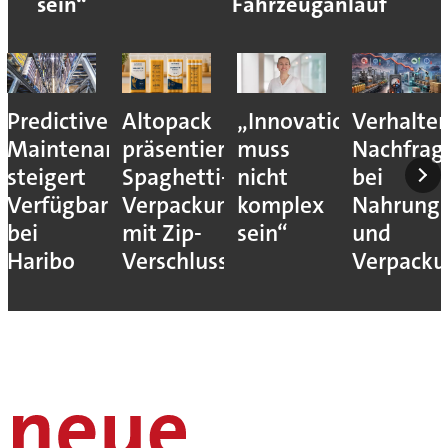
sein“
Fahrzeuganlauf
Predictive
Altopack
„Innovation
Verhalte
Maintenance
präsentiert
muss
Nachfrag
steigert
Spaghetti-
nicht
bei
Verfügbarkeit
Verpackung
komplex
Nahrungs
bei
mit Zip-
sein“
und
Haribo
Verschluss
Verpack