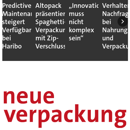
Predictive
Altopack
„Innovation
Verhalte
Maintenance
präsentiert
muss
Nachfrag
steigert
Spaghetti-
nicht
bei
Verfügbarkeit
Verpackung
komplex
Nahrungs
bei
mit Zip-
sein“
und
Haribo
Verschluss
Verpack