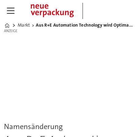
Markt
Aus R+E Automation Technology wird Optima Automation
Home
ANZEIGE
ANZEIGE
Namensänderung