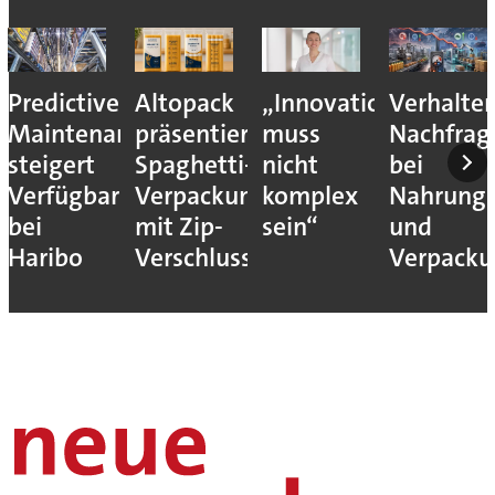
Predictive
Altopack
„Innovation
Verhalte
Maintenance
präsentiert
muss
Nachfrag
steigert
Spaghetti-
nicht
bei
Verfügbarkeit
Verpackung
komplex
Nahrungs
bei
mit Zip-
sein“
und
Haribo
Verschluss
Verpack