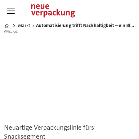
Markt
Automatisierung trifft Nachhaltigkeit – ein Blick ins Phoenix Universe
Home
ANZEIGE
ANZEIGE
Neuartige Verpackungslinie fürs
Snacksegment