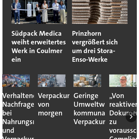
Südpack Medica
Prinzhorn
weiht erweitertes
vergrößert sich
Werk in Coulmer
um drei Stora-
ein
Enso-Werke
Verhaltene
Verpackungslogistik
Geringe
„Von
Nachfrage
von
Umweltwirkung
reaktiver
bei
morgen
kommunaler
Dokumen
Nahrungsmittel-
Verpackungssteuern
zu
und
voraussc