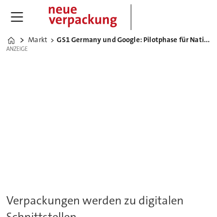
Markt
GS1 Germany und Google: Pilotphase für Native Scanning
Home
ANZEIGE
ANZEIGE
Verpackungen werden zu digitalen
Schnittstellen