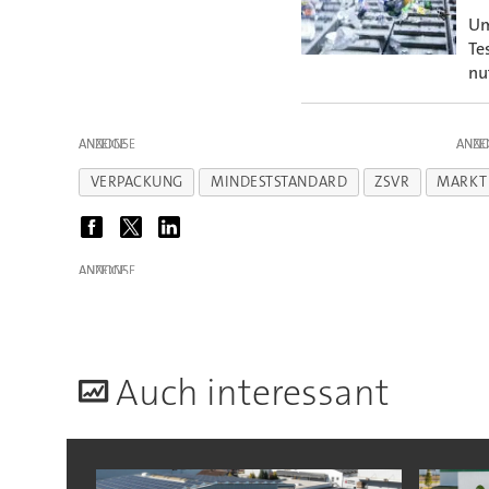
Um
Te
nu
ANZEIGE
ANZE
VERPACKUNG
MINDESTSTANDARD
ZSVR
MARKT
ANZEIGE
A
uch interessant