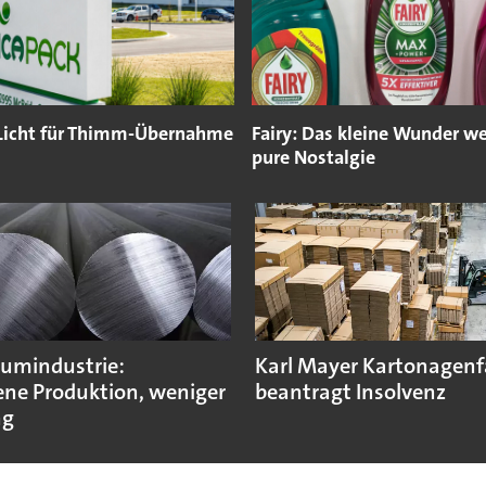
Licht für Thimm-Übernahme
Fairy: Das kleine Wunder w
pure Nostalgie
umindustrie:
Karl Mayer Kartonagenf
ne Produktion, weniger
beantragt Insolvenz
ng