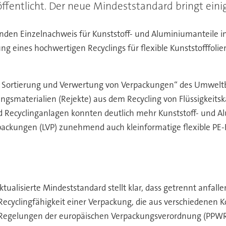
ffentlicht. Der neue Mindeststandard bringt eini
enden Einzelnachweis für Kunststoff- und Aluminiumanteile i
 eines hochwertigen Recyclings für flexible Kunststofffolie
der Sortierung und Verwertung von Verpackungen“ des Umwe
ungsmaterialien (Rejekte) aus dem Recycling von Flüssigkeit
d Recyclinganlagen konnten deutlich mehr Kunststoff- und Al
packungen (LVP) zunehmend auch kleinformatige flexible PE-F
ktualisierte Mindeststandard stellt klar, dass getrennt anfa
yclingfähigkeit einer Verpackung, die aus verschiedenen K
 Regelungen der europäischen Verpackungsverordnung (PPWR