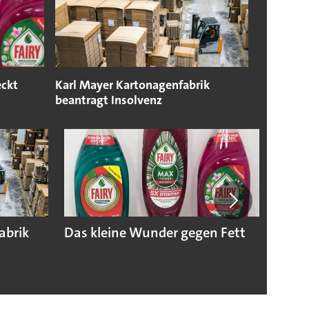
eckt
Karl Mayer Kartonagenfabrik
beantragt Insolvenz
abrik
Das kleine Wunder gegen Fett
Das s
Monat