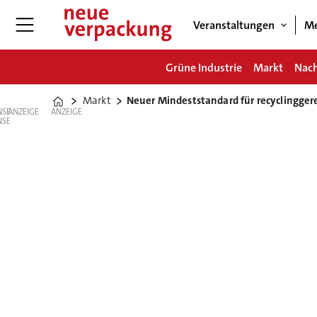
Veranstaltungen
Me
Grüne Industrie
Markt
Nach
Markt
Neuer Mindeststandard für recyclingge
Home
ANZEIGE
ANZEIGE