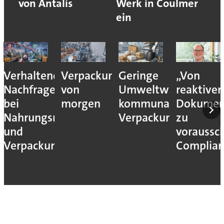
von Antalis
Werk in Coulmer
ein
Verhaltene
Verpackungslogistik
Geringe
„Von
Nachfrage
von
Umweltwirkung
reaktiver
bei
morgen
kommunaler
Dokumen
Nahrungsmittel-
Verpackungssteuern
zu
und
voraussc
Verpackungsmaschinen
Complian