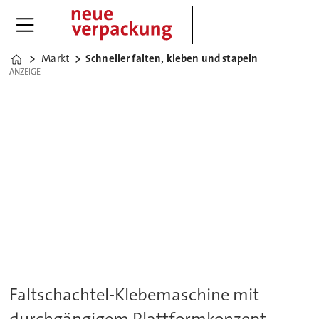
Markt
Schneller falten, kleben und stapeln
Home
ANZEIGE
ANZEIGE
Faltschachtel-Klebemaschine mit
durchgängigem Plattformkonzept