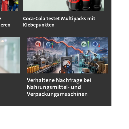
e
Coca-Cola testet Multipacks mit
meren
Klebepunkten
Verhaltene Nachfrage bei
Verpa
Nahrungsmittel- und
morg
Verpackungsmaschinen