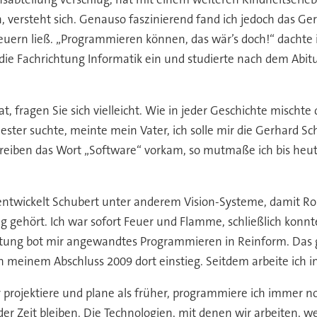
ersteht sich. Genauso faszinierend fand ich jedoch das Gerät
uern ließ. „Programmieren können, das wär’s doch!“ dachte ich
die Fachrichtung Informatik ein und studierte nach dem Abi
fragen Sie sich vielleicht. Wie in jeder Geschichte mischte d
er suchte, meinte mein Vater, ich solle mir die Gerhard Sc
reiben das Wort „Software“ vorkam, so mutmaße ich bis heute
entwickelt Schubert unter anderem Vision-Systeme, damit Robo
g gehört. Ich war sofort Feuer und Flamme, schließlich konnt
itung bot mir angewandtes Programmieren in Reinform. Das ge
meinem Abschluss 2009 dort einstieg. Seitdem arbeite ich in d
projektiere und plane als früher, programmiere ich immer noch
er Zeit bleiben. Die Technologien, mit denen wir arbeiten, 