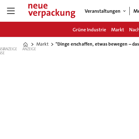
Veranstaltungen
Me
Grüne Industrie
Markt
Nach
Markt
"Dinge erschaffen, etwas bewegen – das 
Home
ANZEIGE
ANZEIGE