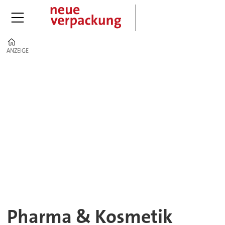
Home
ANZEIGE
ANZEIGE
Pharma
&
Kosmetik
–
sichere
Verpackungslösungen
Pharma & Kosmetik