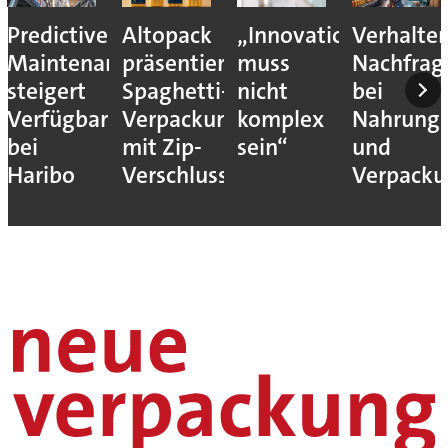
Predictive
Altopack
„Innovation
Verhalte
Maintenance
präsentiert
muss
Nachfrag
steigert
Spaghetti-
nicht
bei
Verfügbarkeit
Verpackung
komplex
Nahrungs
bei
mit Zip-
sein“
und
Haribo
Verschluss
Verpack