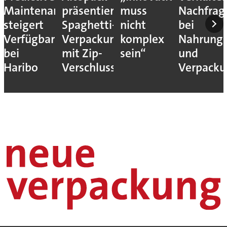
Maintenance
präsentiert
muss
Nachfrag
steigert
Spaghetti-
nicht
bei
Verfügbarkeit
Verpackung
komplex
Nahrungs
bei
mit Zip-
sein“
und
Haribo
Verschluss
Verpack