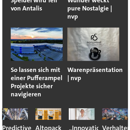
Speidel wird Teil
Wunder weckt
von Antalis
pure Nostalgie |
nvp
So lassen sich mit
Warenpräsentation
einer Pufferampel
| nvp
Projekte sicher
navigieren
Predictive
Altopack
„Innovation
Verhalte