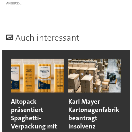
ANZEIGE
A
uch interessant
Altopack
Karl Mayer
präsentiert
Kartonagenfabrik
Spaghetti-
beantragt
Verpackung mit
Insolvenz