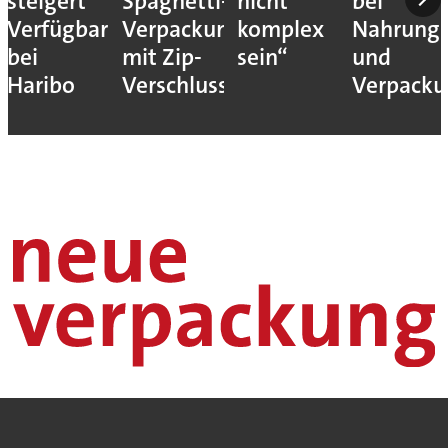
steigert
Spaghetti-
nicht
bei
Verfügbarkeit
Verpackung
komplex
Nahrungs
bei
mit Zip-
sein“
und
Haribo
Verschluss
Verpack