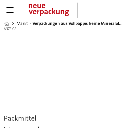
Markt
Verpackungen aus Vollpappe: keine Mineralölmigration in feucht-kühler Umgebung
Home
ANZEIGE
ANZEIGE
Packmittel