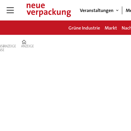
Veranstaltungen
Me
Grüne Industrie
Markt
Nach
Home
ANZEIGE
ANZEIGE
Non-
Food
&
Chemie
–