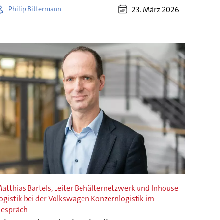
23. März 2026
Philip Bittermann
atthias Bartels, Leiter Behälternetzwerk und Inhouse
ogistik bei der Volkswagen Konzernlogistik im
espräch