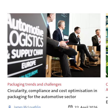
Packaging trends and challenges
C
A
Circularity, compliance and cost optimisation in
„
packaging for the automotive sector
E
22. April 2026
James McLoughlin