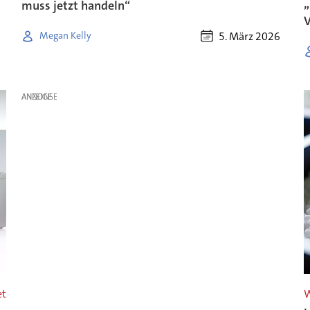
„
muss jetzt handeln“
V
5. März 2026
Megan Kelly
ANZEIGE
et
W