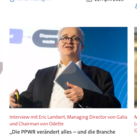
Interview mit Eric Lambert, Managing Director von Galia
M
und Chairman von Odette
L
G
„Die PPWR verändert alles – und die Branche