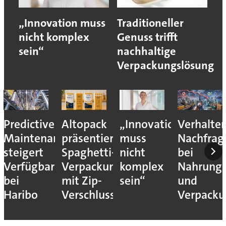
„Innovation muss
Traditioneller
nicht komplex
Genuss trifft
sein“
nachhaltige
Verpackungslösung
ictive
Altopack
„Innovation
Verhaltene
Ve
ntenance
präsentiert
muss
Nachfrage
vo
gert
Spaghetti-
nicht
bei
mo
ügbarkeit
Verpackung
komplex
Nahrungsmitte
mit Zip-
sein“
und
ibo
Verschluss
Verpackungsm