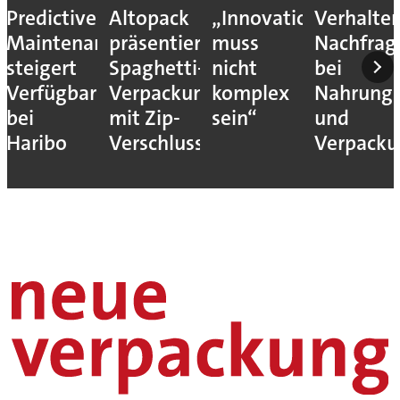
Predictive
Altopack
„Innovation
Verhalte
Maintenance
präsentiert
muss
Nachfrag
steigert
Spaghetti-
nicht
bei
Verfügbarkeit
Verpackung
komplex
Nahrungs
bei
mit Zip-
sein“
und
Haribo
Verschluss
Verpack