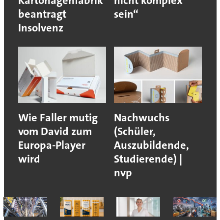
Kartonagenfabrik
nicht komplex
beantragt
sein“
Insolvenz
Wie Faller mutig
Nachwuchs
vom David zum
(Schüler,
Europa-Player
Auszubildende,
wird
Studierende) |
nvp