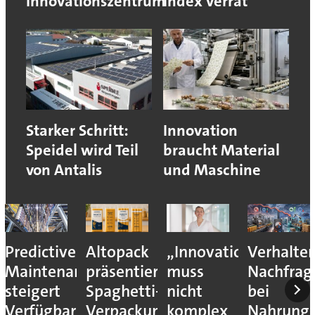
Innovationszentrum
Index verrät
Starker Schritt:
Innovation
Speidel wird Teil
braucht Material
von Antalis
und Maschine
Predictive
Altopack
„Innovation
Verhalte
Maintenance
präsentiert
muss
Nachfrag
steigert
Spaghetti-
nicht
bei
Verfügbarkeit
Verpackung
komplex
Nahrungs