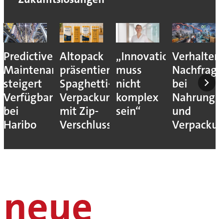
Predictive
Altopack
„Innovation
Verhalte
Maintenance
präsentiert
muss
Nachfrag
steigert
Spaghetti-
nicht
bei
Verfügbarkeit
Verpackung
komplex
Nahrungs
bei
mit Zip-
sein“
und
Haribo
Verschluss
Verpack