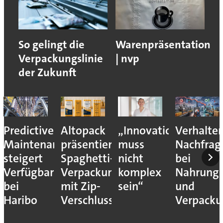
So gelingt die
Warenpräsentation
Verpackungslinie
| nvp
der Zukunft
Predictive
Altopack
„Innovation
Verhalte
Maintenance
präsentiert
muss
Nachfrag
steigert
Spaghetti-
nicht
bei
Verfügbarkeit
Verpackung
komplex
Nahrungs
bei
mit Zip-
sein“
und
Haribo
Verschluss
Verpack