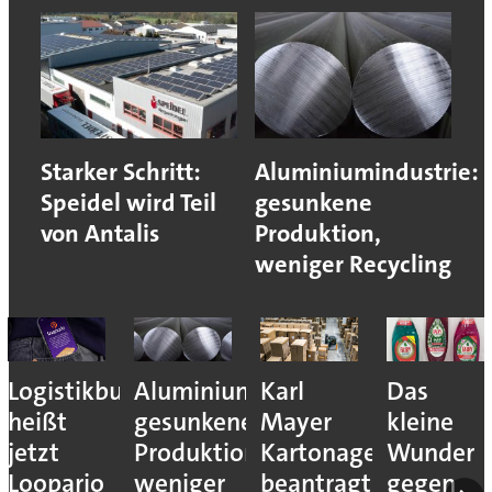
Starker Schritt:
Aluminiumindustrie:
Speidel wird Teil
gesunkene
von Antalis
Produktion,
weniger Recycling
Logistikbude
Aluminiumindustrie:
Karl
Das
heißt
gesunkene
Mayer
kleine
jetzt
Produktion,
Kartonagenfabrik
Wunder
Loopario
weniger
beantragt
gegen