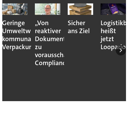
Geringe
„Von
Sicher
Logistik
Umweltwirkung
reaktiver
ans Ziel
heißt
kommunaler
Dokumentation
jetzt
Verpackungssteuern
zu
Loopario
vorausschauender
Compliance“