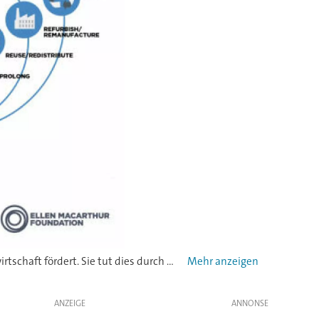
DieEllen MacArthur Foundation (EMF)ist eine in Großbritannien eingetragene Wohltätigkeitsorganisation, die die Kreislaufwirtschaft fördert. Sie tut dies durch die Entwicklung und Förderung des Konzepts der Kreislaufwirtschaft und arbeitet dabei mit Unternehmen, politischen Entscheidungsträgern und Wissenschaftlern zusammen. 2010 gründete die britische Weltrekord-Seglerin Ellen MacArthur die Ellen MacArthur-Stiftung mit dem Ziel die Vermüllung der Weltmeere zu stoppen. Neben vielen Mitgliedern aus der ganzen Supply-Chain wie beispielsweise Markenartiklern, Rohstoffproduzenten, Handelsketten und Online-Plattformen ist auch die Verpackungsbranche unter anderen durch folgende Firmen vertreten: ABB, ALPLA, Aptar, Avery Dennison, Berry, BASF, Constantia Flexibles, DS Smith, Graphic Packaging, Greiner, Henkel, Nature Works, RePack, SchneiderElectric, Tetra Pak, Verallia.
ANZEIGE