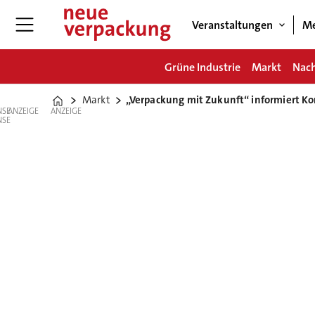
Veranstaltungen
Me
Grüne Industrie
Markt
Nach
Markt
„Verpackung mit Zukunft“ informiert Ko
Home
ANZEIGE
ANZEIGE