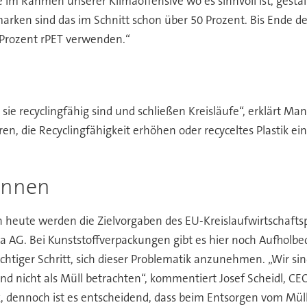
im Rahmen unserer Klimaoffensive wo es sinnvoll ist, gesta
arken sind das im Schnitt schon über 50 Prozent. Bis Ende de
 Prozent rPET verwenden.“
sie recyclingfähig sind und schließen Kreisläufe“, erklärt Ma
en, die Recyclingfähigkeit erhöhen oder recyceltes Plastik ei
ennen
 heute werden die Zielvorgaben des EU-Kreislaufwirtschafts
ria AG. Bei Kunststoffverpackungen gibt es hier noch Aufholbed
chtiger Schritt, sich dieser Problematik anzunehmen. „Wir 
nd nicht als Müll betrachten“, kommentiert Josef Scheidl, C
, dennoch ist es entscheidend, dass beim Entsorgen vom Mül