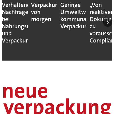
Verhaltene
Verpackungslogistik
Geringe
„Von
Nachfrage
von
Umweltwirkung
reaktiver
bei
morgen
kommunaler
Dokumen
Nahrungsmittel-
Verpackungssteuern
zu
und
voraussc
Verpackungsmaschinen
Complian