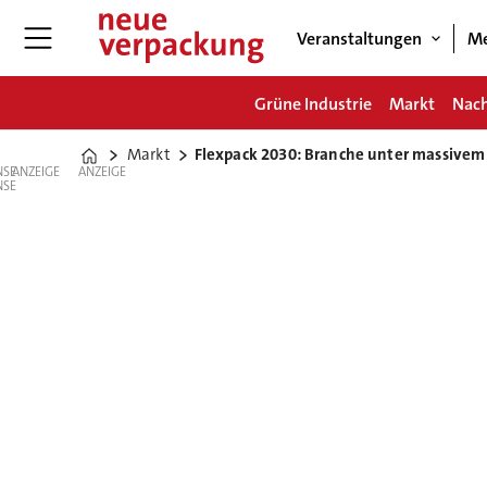
Veranstaltungen
Me
Grüne Industrie
Markt
Nach
Markt
Flexpack 2030: Branche unter massivem
Home
ANZEIGE
ANZEIGE