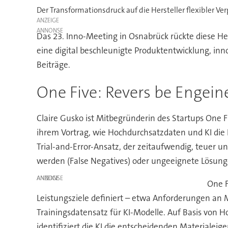
Der Transformationsdruck auf die Hersteller flexibler Ve
ANZEIGE
Das 23. Inno-Meeting in Osnabrück rückte diese He
eine digital beschleunigte Produktentwicklung, inn
Beiträge.
One Five: Revers be Engein
Claire Gusko ist Mitbegründerin des Startups One 
ihrem Vortrag, wie Hochdurchsatzdaten und KI die E
Trial-and-Error-Ansatz, der zeitaufwendig, teuer u
werden (False Negatives) oder ungeeignete Lösunge
ANZEIGE
One F
Leistungsziele definiert – etwa Anforderungen an 
Trainingsdatensatz für KI-Modelle. Auf Basis von 
identifiziert die KI die entscheidenden Materialeig