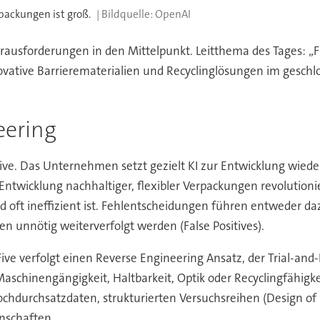
rpackungen ist groß.
OpenAI
rausforderungen in den Mittelpunkt. Leitthema des Tages: „F
ovative Barrierematerialien und Recyclinglösungen im geschlo
eering
Five. Das Unternehmen setzt gezielt KI zur Entwicklung wiede
ntwicklung nachhaltiger, flexibler Verpackungen revolutionie
nd oft ineffizient ist. Fehlentscheidungen führen entweder da
n unnötig weiterverfolgt werden (False Positives).
ive verfolgt einen Reverse Engineering Ansatz, der Trial-and
Maschinengängigkeit, Haltbarkeit, Optik oder Recyclingfähig
Hochdurchsatzdaten, strukturierten Versuchsreihen (Design 
enschaften.