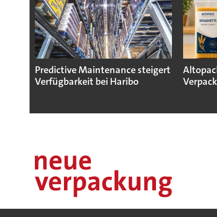
Predictive Maintenance steigert
Altopac
Verfügbarkeit bei Haribo
Verpack