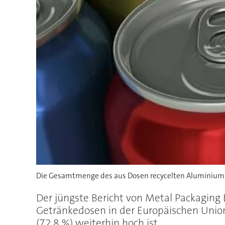
Die Gesamtmenge des aus Dosen recycelten Aluminiums e
Der jüngste Bericht von Metal Packaging
Getränkedosen in der Europäischen Union
(72,8 %) weiterhin hoch ist.