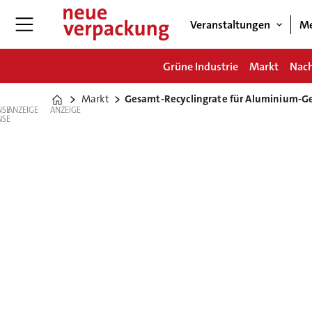
Veranstaltungen
Me
Grüne Industrie
Markt
Nach
Markt
Gesamt-Recyclingrate für Aluminium-Ge
Home
ANZEIGE
ANZEIGE