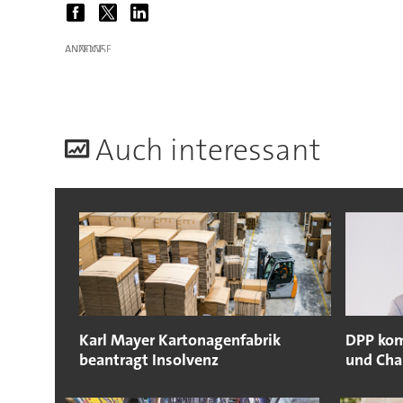
ANZEIGE
A
uch interessant
Karl Mayer Kartonagenfabrik
DPP kom
beantragt Insolvenz
und Cha