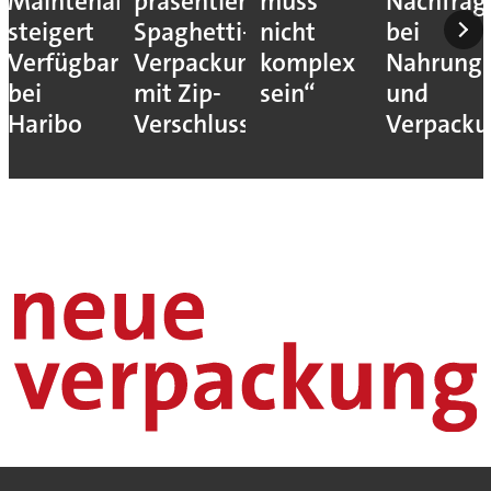
Maintenance
präsentiert
muss
Nachfrag
steigert
Spaghetti-
nicht
bei
Verfügbarkeit
Verpackung
komplex
Nahrungs
bei
mit Zip-
sein“
und
Haribo
Verschluss
Verpack