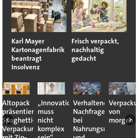
Karl Mayer
Frisch verpackt,
Kartonagenfabrik
nachhaltig
beantragt
gedacht
Insolvenz
Altopack
„Innovation
Verhaltene
Verpacku
nce
präsentiert
muss
Nachfrage
von
Spaghetti-
nicht
bei
morgen
eit
Verpackung
komplex
Nahrungsmittel-
mit Zip-
sein“
und