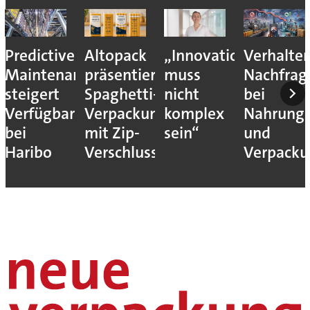
Predictive
Altopack
„Innovation
Verhalte
Maintenance
präsentiert
muss
Nachfrag
steigert
Spaghetti-
nicht
bei
Verfügbarkeit
Verpackung
komplex
Nahrungs
bei
mit Zip-
sein“
und
Haribo
Verschluss
Verpack