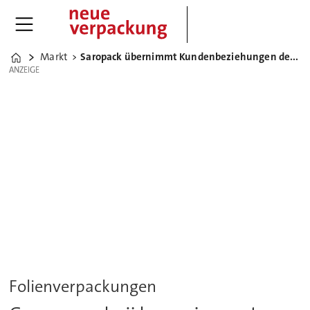
Markt
Saropack übernimmt Kundenbeziehungen der Reiner Diez GmbH
Home
ANZEIGE
ANZEIGE
Folienverpackungen