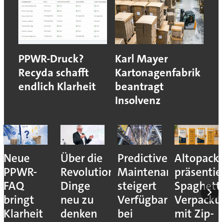
PPWR-Druck?
Karl Mayer
Recyda schafft
Kartonagenfabrik
endlich Klarheit
beantragt
Insolvenz
Neue
Über die
Predictive
Altopack
PPWR-
Revolution,
Maintenance
präsentie
FAQ
Dinge
steigert
Spaghett
bringt
neu zu
Verfügbarkeit
Verpack
Klarheit
denken
bei
mit Zip-