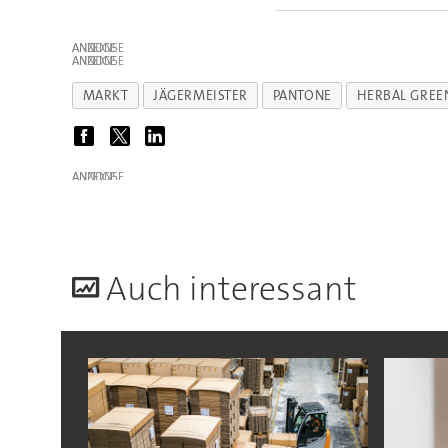
ANZEIGE
ANZEIGE
MARKT
JÄGERMEISTER
PANTONE
HERBAL GREE
ANZEIGE
A
uch interessant