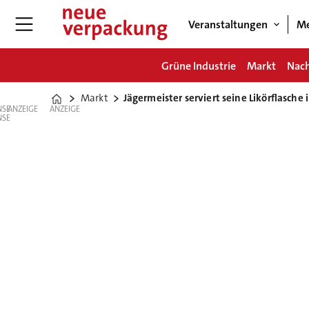
Veranstaltungen
Me
Grüne Industrie
Markt
Nach
Markt
Jägermeister serviert seine Likörflasc
Home
ANZEIGE
ANZEIGE