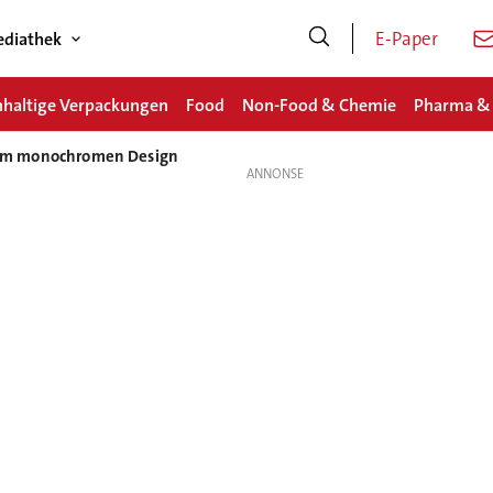
E-Paper
diathek
haltige Verpackungen
Food
Non-Food & Chemie
Pharma &
he im monochromen Design