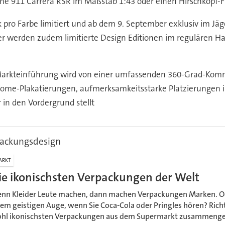
sche 911 Carrera RSR im Maßstab 1:43 oder einen Hirschkopf-
 pro Farbe limitiert und ab dem 9. September exklusiv im Jä
tober werden zudem limitierte Design Editionen im regulären 
arkteinführung wird von einer umfassenden 360-Grad-Kommu
ome-Plakatierungen, aufmerksamkeitsstarke Platzierungen im
in den Vordergrund stellt
packungsdesign
ARKT
ie ikonischsten Verpackungen der Welt
nn Kleider Leute machen, dann machen Verpackungen Marken. Od
rem geistigen Auge, wenn Sie Coca-Cola oder Pringles hören? Rich
hl ikonischsten Verpackungen aus dem Supermarkt zusammengeste