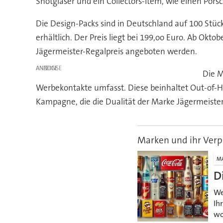
Shotgläser und ein Collectors-Item, wie einen Por
Die Design-Packs sind in Deutschland auf 100 Stück
erhältlich. Der Preis liegt bei 199,oo Euro. Ab Ok
Jägermeister-Regalpreis angeboten werden.
ANZEIGE
Die M
Werbekontakte umfasst. Diese beinhaltet Out-of-H
Kampagne, die die Dualität der Marke Jägermeister 
Marken und ihr Ver
M
D
We
Ih
wo