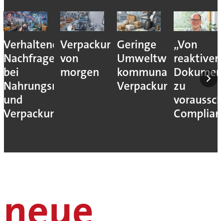
Verhaltene
Verpackungslogistik
Geringe
„Von
Nachfrage
von
Umweltwirkung
reaktiver
bei
morgen
kommunaler
Dokumen
Nahrungsmittel-
Verpackungssteuern
zu
und
voraussc
Verpackungsmaschinen
Complian