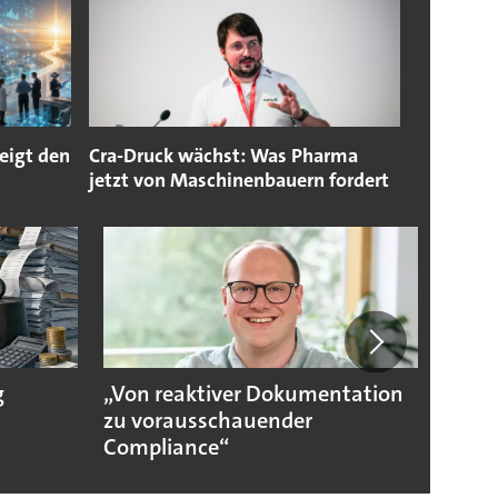
eigt den
Cra-Druck wächst: Was Pharma
jetzt von Maschinenbauern fordert
g
„Von reaktiver Dokumentation
Sicher
zu vorausschauender
Compliance“