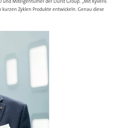
EO und Miteigentümer der Durst Group. „Mit Kyveris
 in kurzen Zyklen Produkte entwickeln. Genau diese