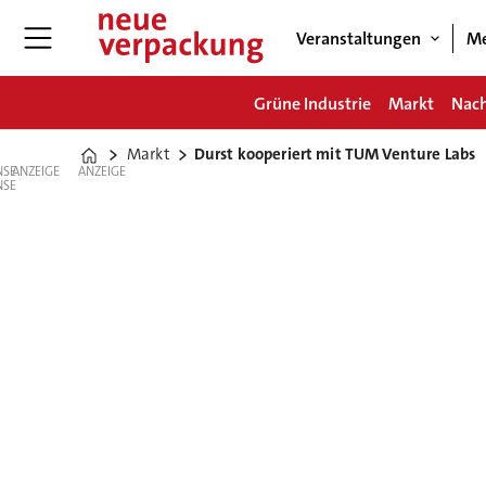
Veranstaltungen
Me
Grüne Industrie
Markt
Nach
Markt
Durst kooperiert mit TUM Venture Labs
Home
ANZEIGE
ANZEIGE